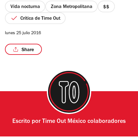
estrellas
Vida nocturna
Zona Metropolitana
precio
2
Crítica de Time Out
de
4
/25
lunes 25 julio 2016
Share
Escrito por
Time Out México colaboradores