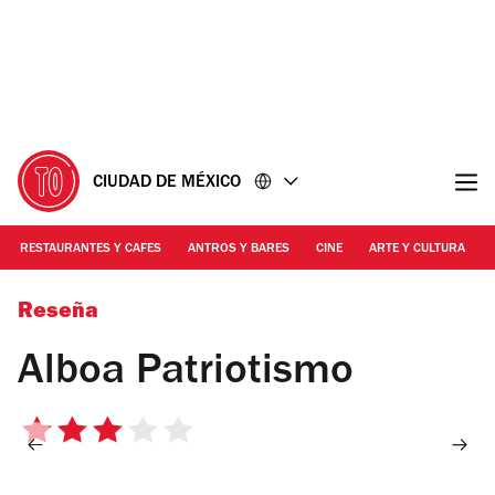
Ir
Ir
al
al
contenido
pie
de
página
CIUDAD DE MÉXICO
RESTAURANTES Y CAFES
ANTROS Y BARES
CINE
ARTE Y CULTURA
Foto: Alejandra Carbajal
Reseña
Alboa Patriotismo
3
de
5