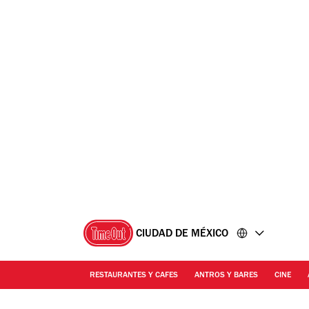
Ir
Ir
al
al
contenido
pie
de
página
CIUDAD DE MÉXICO
RESTAURANTES Y CAFES
ANTROS Y BARES
CINE