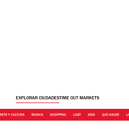
EXPLORAR CIUDADES
TIME OUT MARKETS
ARTE Y CULTURA
MUSICA
SHOPPING
LGBT
KIDS
QUE HACER
L