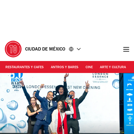
Ir
Ir
al
al
contenido
pie
de
página
CIUDAD DE MÉXICO
RESTAURANTES Y CAFES
ANTROS Y BARES
CINE
ARTE Y CULTURA