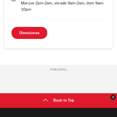
Mar-jue 2pm-2am, vie-sáb 9am-2am, dom 9am-
10pm
Direcciones
PUBLICIDAD
C
Back to Top