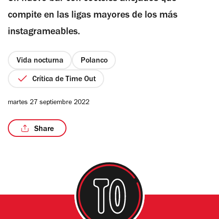
estrellas
compite en las ligas mayores de los más
instagrameables.
/13
Vida nocturna
Polanco
Crítica de Time Out
martes 27 septiembre 2022
Share