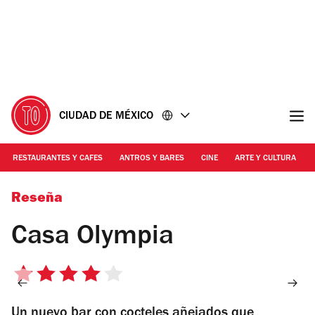
Ir
Ir
al
al
contenido
pie
de
página
CIUDAD DE MÉXICO
RESTAURANTES Y CAFES
ANTROS Y BARES
CINE
ARTE Y CULTURA
Foto: Alejandra Carbajal
Reseña
Casa Olympia
4
de
Un nuevo bar con cocteles añejados que
5