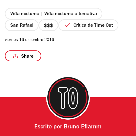
5
estrellas
Vida nocturna | Vida nocturna alternativa
San Rafael
Crítica de Time Out
precio
3
viernes 16 diciembre 2016
de
4
Share
Escrito por
Bruno Eflamm