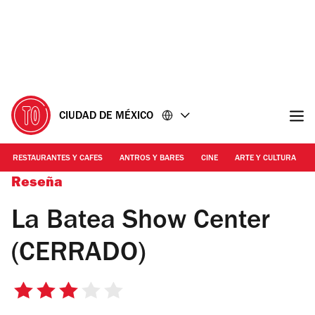
Ir
Ir
al
al
contenido
pie
de
página
CIUDAD DE MÉXICO
RESTAURANTES Y CAFES
ANTROS Y BARES
CINE
ARTE Y CULTURA
Reseña
La Batea Show Center
(CERRADO)
3
de