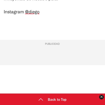
Instagram
@diego
PUBLICIDAD
C
Back to Top