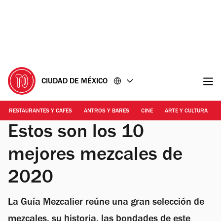
Ir
Ir
al
al
contenido
pie
de
página
CIUDAD DE MÉXICO
RESTAURANTES Y CAFES
ANTROS Y BARES
CINE
ARTE Y CULTURA
Estos son los 10
mejores mezcales de
2020
La Guía Mezcalier reúne una gran selección de
mezcales, su historia, las bondades de este