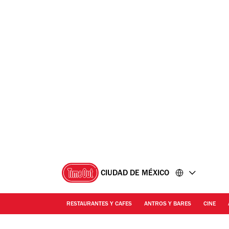
Ir
Ir
al
al
contenido
pie
de
página
CIUDAD DE MÉXICO
RESTAURANTES Y CAFES
ANTROS Y BARES
CINE