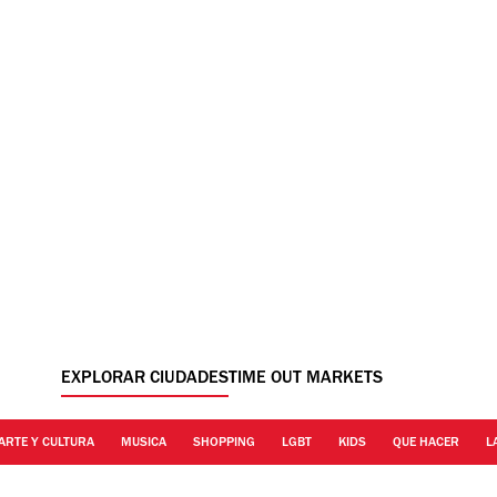
EXPLORAR CIUDADES
TIME OUT MARKETS
ARTE Y CULTURA
MUSICA
SHOPPING
LGBT
KIDS
QUE HACER
L