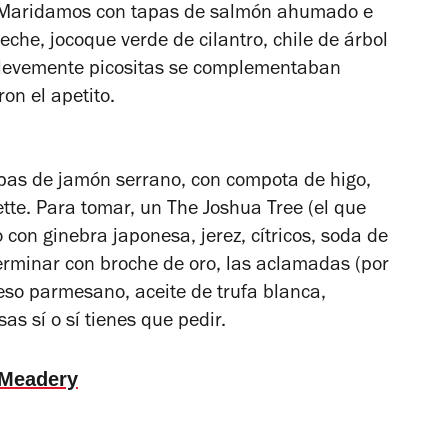
l. Maridamos con tapas de salmón ahumado e
che, jocoque verde de cilantro, chile de árbol
s levemente picositas se complementaban
on el apetito.
pas de jamón serrano, con compota de higo,
ette. Para tomar, un The Joshua Tree (el que
con ginebra japonesa, jerez, cítricos, soda de
 terminar con broche de oro, las aclamadas (por
eso parmesano, aceite de trufa blanca,
s sí o sí tienes que pedir.
 Meadery