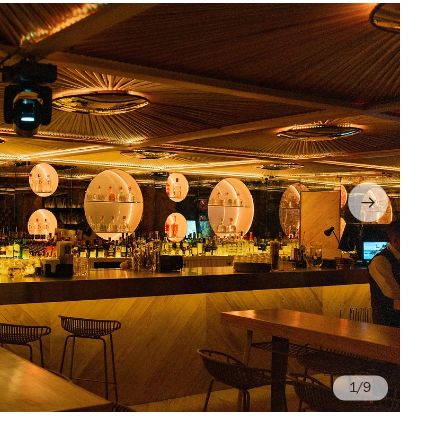
/9
Fo