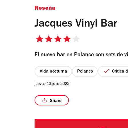
Reseña
Jacques Vinyl Bar
4
de
El nuevo bar en Polanco con sets de vin
5
estrellas
Vida nocturna
Polanco
Crítica 
jueves 13 julio 2023
Share