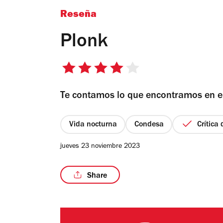
Reseña
Plonk
4
de
Te contamos lo que encontramos en e
5
estrellas
Vida nocturna
Condesa
Crítica
jueves 23 noviembre 2023
Share