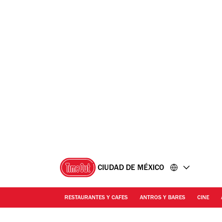
Ir
Ir
al
al
contenido
pie
de
página
CIUDAD DE MÉXICO
RESTAURANTES Y CAFES
ANTROS Y BARES
CINE