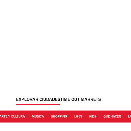
EXPLORAR CIUDADES
TIME OUT MARKETS
ARTE Y CULTURA
MUSICA
SHOPPING
LGBT
KIDS
QUE HACER
L