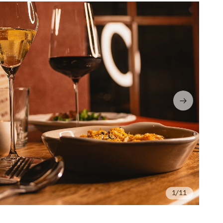
/11
Fo