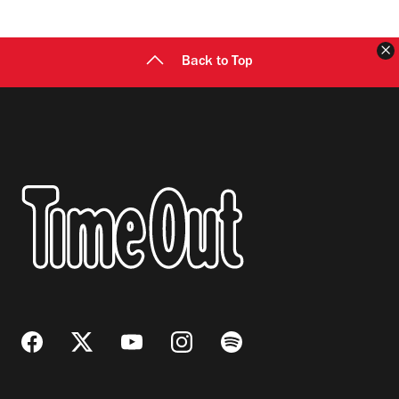
C
Back to Top