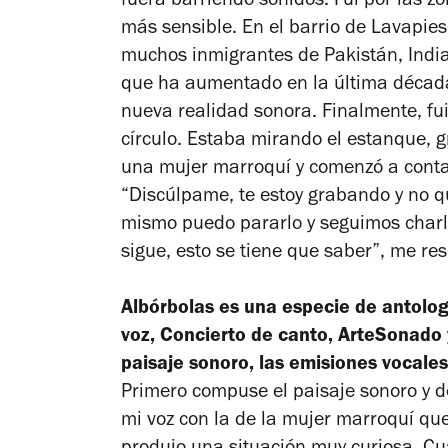
fuera barriendo sonidos. Fui por las 
más sensible. En el barrio de Lavapies
muchos inmigrantes de Pakistán, Indi
que ha aumentado en la última década
nueva realidad sonora. Finalmente, fui
círculo. Estaba mirando el estanque, g
una mujer marroquí y comenzó a contar
“Discúlpame, te estoy grabando y no qui
mismo puedo pararlo y seguimos charla
sigue, esto se tiene que saber”, me re
Albórbolas
es una especie de antolo
voz
,
Concierto de canto, ArteSonado
paisaje sonoro, las emisiones vocales
Primero compuse el paisaje sonoro y d
mi voz con la de la mujer marroquí qu