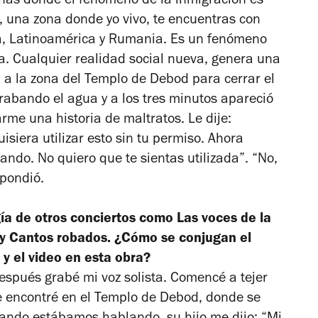
zonas donde el fenómeno de la inmigración es
, una zona donde yo vivo, te encuentras con
a, Latinoamérica y Rumania. Es un fenómeno
. Cualquier realidad social nueva, genera una
 a la zona del Templo de Debod para cerrar el
rabando el agua y a los tres minutos apareció
me una historia de maltratos. Le dije:
siera utilizar esto sin tu permiso. Ahora
ndo. No quiero que te sientas utilizada”. “No,
spondió.
gía de otros conciertos como
Las voces de la
y
Cantos robados
. ¿Cómo se conjugan el
 y el video en esta obra?
espués grabé mi voz solista. Comencé a tejer
e encontré en el Templo de Debod, donde se