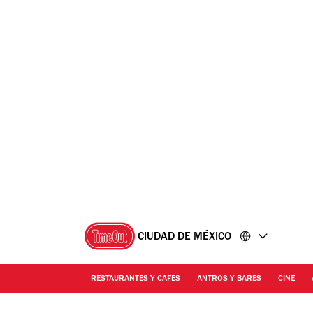
Ir
Ir
al
al
contenido
pie
de
página
CIUDAD DE MÉXICO
RESTAURANTES Y CAFES
ANTROS Y BARES
CINE