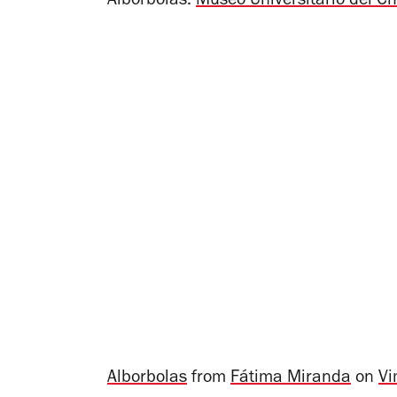
Albórbolas.
Museo Universitario del C
Alborbolas
from
Fátima Miranda
on
Vi