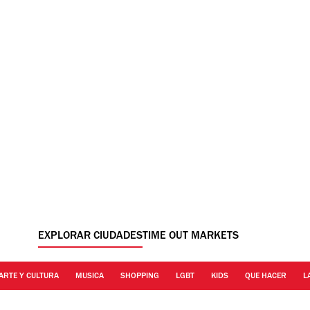
EXPLORAR CIUDADES
TIME OUT MARKETS
ARTE Y CULTURA
MUSICA
SHOPPING
LGBT
KIDS
QUE HACER
L