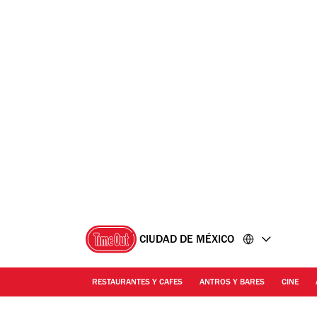
Ir
Ir
al
al
contenido
pie
de
página
CIUDAD DE MÉXICO
RESTAURANTES Y CAFES
ANTROS Y BARES
CINE