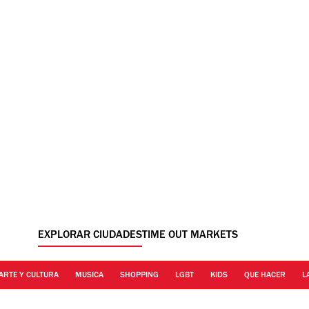
EXPLORAR CIUDADES
TIME OUT MARKETS
ARTE Y CULTURA
MUSICA
SHOPPING
LGBT
KIDS
QUE HACER
L