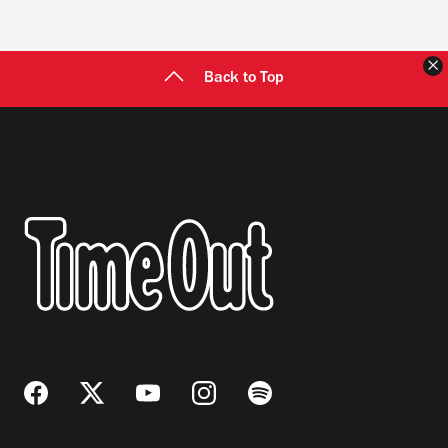
C
Back to Top