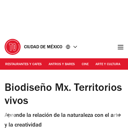
Ir
Ir
al
al
contenido
pie
de
página
CIUDAD DE MÉXICO
RESTAURANTES Y CAFES
ANTROS Y BARES
CINE
ARTE Y CULTURA
Mauricio Nava Ramos | Biodiseño Mx
Biodiseño Mx. Territorios
vivos
Aprende la relación de la naturaleza con el arte
y la creatividad