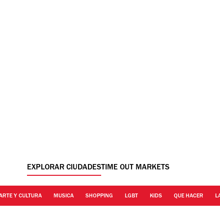
EXPLORAR CIUDADES
TIME OUT MARKETS
ARTE Y CULTURA
MUSICA
SHOPPING
LGBT
KIDS
QUE HACER
L