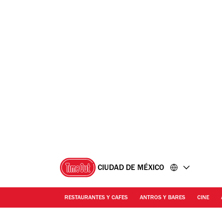
Ir
Ir
al
al
contenido
pie
de
página
CIUDAD DE MÉXICO
RESTAURANTES Y CAFES
ANTROS Y BARES
CINE