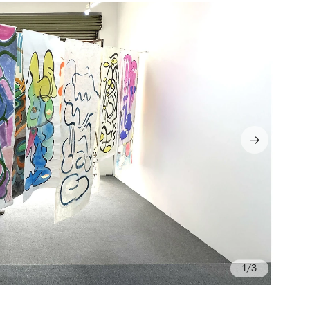
/3
Fo