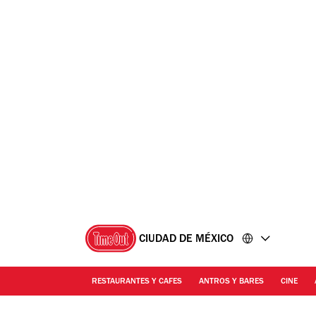
Ir
Ir
al
al
contenido
pie
de
página
CIUDAD DE MÉXICO
RESTAURANTES Y CAFES
ANTROS Y BARES
CINE