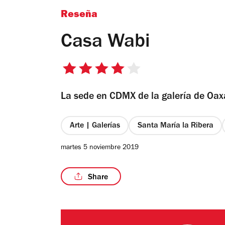
Reseña
Casa Wabi
4
de
La sede en CDMX de la galería de Oax
5
estrellas
Arte | Galerías
Santa María la Ribera
martes 5 noviembre 2019
Share