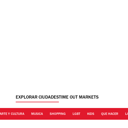
EXPLORAR CIUDADES
TIME OUT MARKETS
ARTE Y CULTURA
MUSICA
SHOPPING
LGBT
KIDS
QUE HACER
L