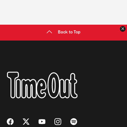
C
Back to Top