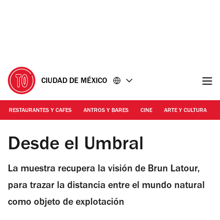
Ir
Ir
al
al
contenido
pie
de
página
CIUDAD DE MÉXICO
RESTAURANTES Y CAFES
ANTROS Y BARES
CINE
ARTE Y CULTURA
Cortesía | Desde el Umbral
Desde el Umbral
La muestra recupera la visión de Brun Latour,
para trazar la distancia entre el mundo natural
como objeto de explotación