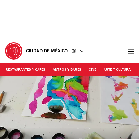
Ir
Ir
al
al
contenido
pie
de
página
CIUDAD DE MÉXICO
RESTAURANTES Y CAFES
ANTROS Y BARES
CINE
ARTE Y CULTURA