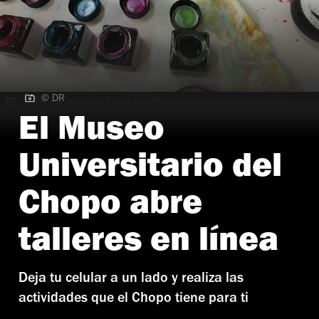
© DR
© DR | A aguarela é uma das técnicas que pode aprender no
ateliê
El Museo
Universitario del
Chopo abre
talleres en línea
Deja tu celular a un lado y realiza las
actividades que el Chopo tiene para ti