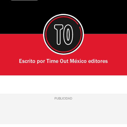
Escrito por
Time Out México editores
PUBLICIDAD