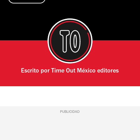
Escrito por
Time Out México editores
PUBLICIDAD