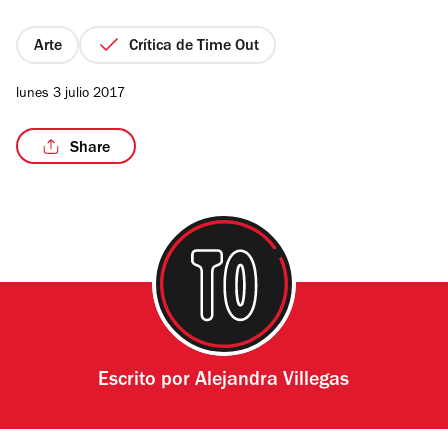
5
estrellas
Arte
Crítica de Time Out
lunes 3 julio 2017
Share
Escrito por
Alejandra Villegas