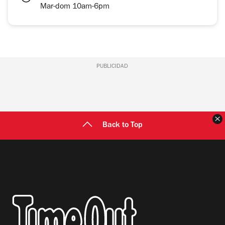
Mar-dom 10am-6pm
PUBLICIDAD
C
Back to Top