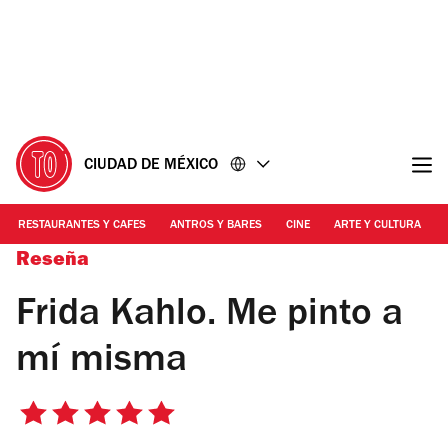
Ir
Ir
al
al
contenido
pie
de
página
CIUDAD DE MÉXICO
RESTAURANTES Y CAFES
ANTROS Y BARES
CINE
ARTE Y CULTURA
Reseña
Frida Kahlo. Me pinto a
mí misma
5
de