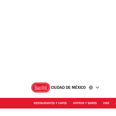
Ir
Ir
al
al
contenido
pie
de
página
CIUDAD DE MÉXICO
RESTAURANTES Y CAFES
ANTROS Y BARES
CINE