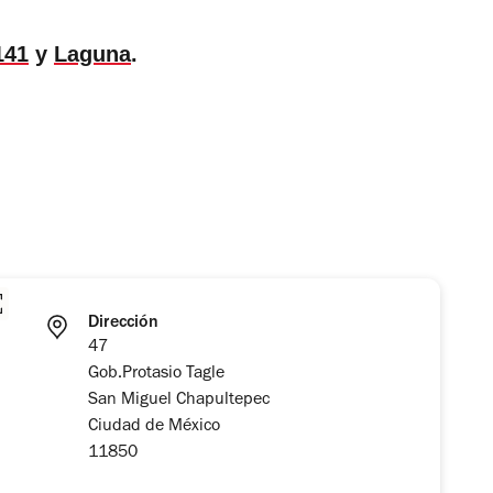
141
y
Laguna
.
Dirección
47
Gob.Protasio Tagle
San Miguel Chapultepec
Ciudad de México
11850