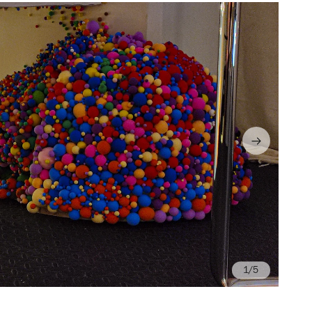
/5
Fo