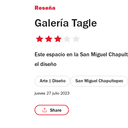
Reseña
Galería Tagle
3
de
Este espacio en la San Miguel Chapult
5
estrellas
el diseño
Arte | Diseño
San Miguel Chapultepec
jueves 27 julio 2023
Share