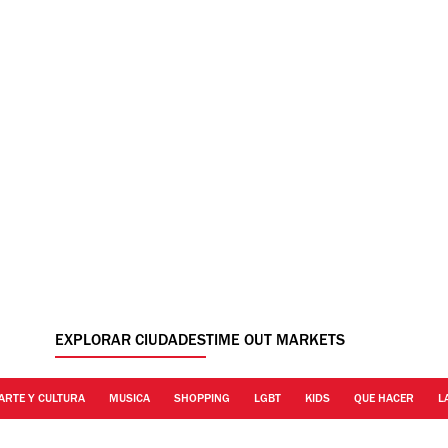
EXPLORAR CIUDADES
TIME OUT MARKETS
ARTE Y CULTURA
MUSICA
SHOPPING
LGBT
KIDS
QUE HACER
L