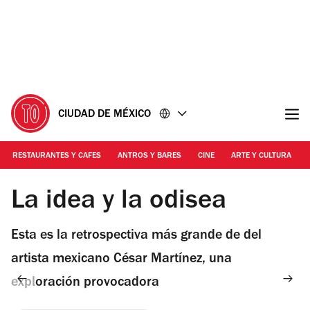
Ir
Ir
al
al
contenido
pie
de
página
CIUDAD DE MÉXICO
RESTAURANTES Y CAFES
ANTROS Y BARES
CINE
ARTE Y CULTURA
Foto: Cortesía Ex Teresa Arte Actual
La idea y la odisea
Esta es la retrospectiva más grande de del
artista mexicano César Martínez, una
exploración provocadora