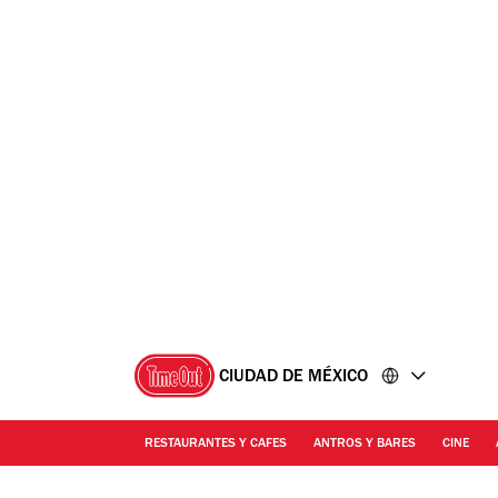
Ir
Ir
al
al
contenido
pie
de
página
CIUDAD DE MÉXICO
RESTAURANTES Y CAFES
ANTROS Y BARES
CINE