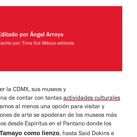
Editado por
Ángel Arroyo
scrito por:
Time Out México editores
er la CDMX, sus museos y
una de contar con tantas
actividades culturales
mos al menos una opción para visitar y
ciones de arte se apoderan de los museos más
mos desde
Espíritus en el Pantano
donde los
Tamayo como lienzo
, hasta
Said Dokins e