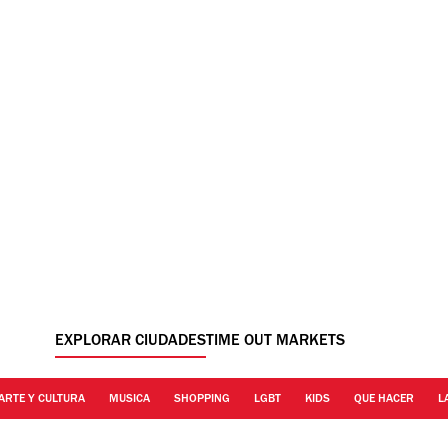
EXPLORAR CIUDADES
TIME OUT MARKETS
ARTE Y CULTURA
MUSICA
SHOPPING
LGBT
KIDS
QUE HACER
L