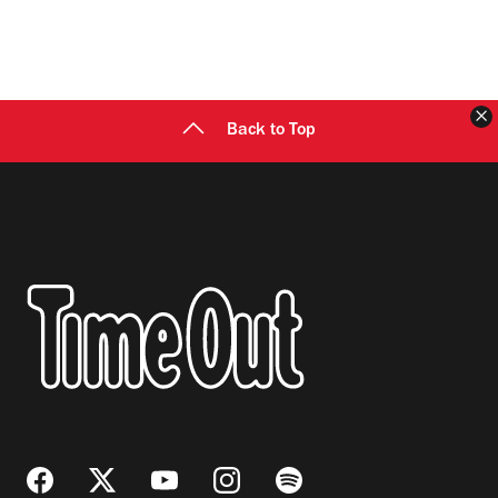
C
Back to Top