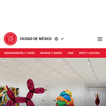
Ir
Ir
al
al
contenido
pie
de
página
CIUDAD DE MÉXICO
RESTAURANTES Y CAFES
ANTROS Y BARES
CINE
ARTE Y CULTURA