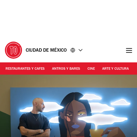
Ir
Ir
al
al
contenido
pie
de
página
CIUDAD DE MÉXICO
RESTAURANTES Y CAFES
ANTROS Y BARES
CINE
ARTE Y CULTURA