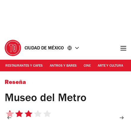
Ir
Ir
al
al
contenido
pie
de
página
CIUDAD DE MÉXICO
RESTAURANTES Y CAFES
ANTROS Y BARES
CINE
ARTE Y CULTURA
Foto: Cortesía Sistema de Transporte Colectivo
Reseña
Museo del Metro
3
de
5