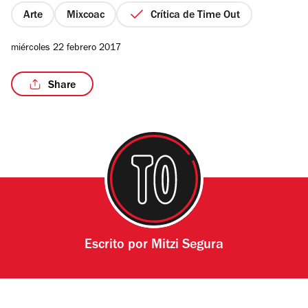
estrellas
Arte
Mixcoac
Crítica de Time Out
miércoles 22 febrero 2017
/9
Share
Escrito por
Mitzi Segura