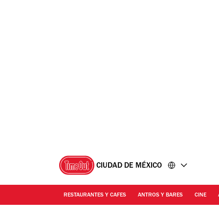
Ir
Ir
al
al
contenido
pie
de
página
CIUDAD DE MÉXICO
RESTAURANTES Y CAFES
ANTROS Y BARES
CINE