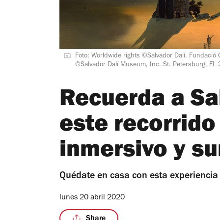
Foto: Worldwide rights ©Salvador Dalí. Fundació G
©Salvador Dalí Museum, Inc. St. Petersburg, FL
Recuerda a Sa
este recorrido 
inmersivo y su
Quédate en casa con esta experiencia 
lunes 20 abril 2020
Share