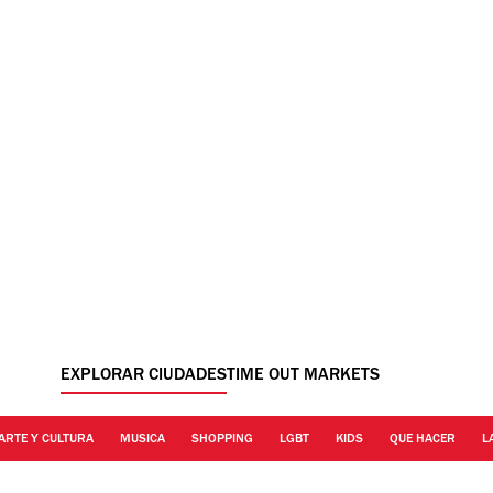
EXPLORAR CIUDADES
TIME OUT MARKETS
ARTE Y CULTURA
MUSICA
SHOPPING
LGBT
KIDS
QUE HACER
L