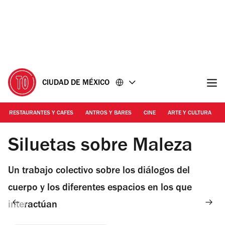
Ir
Ir
al
al
contenido
pie
de
página
CIUDAD DE MÉXICO
RESTAURANTES Y CAFES
ANTROS Y BARES
CINE
ARTE Y CULTURA
Foto: Alejandra Carbajal
Siluetas sobre Maleza
Un trabajo colectivo sobre los diálogos del
cuerpo y los diferentes espacios en los que
interactúan