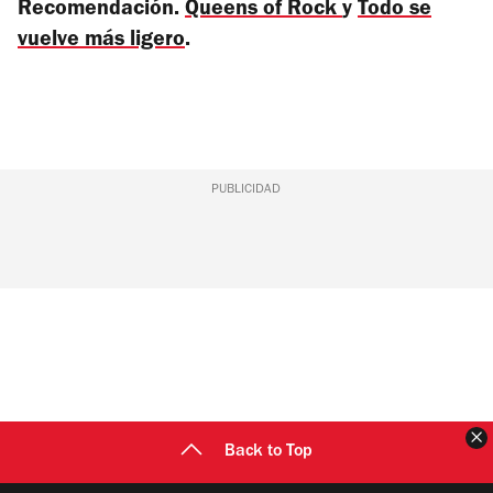
Recomendación.
Queens of Rock
y
Todo se
vuelve más ligero
.
PUBLICIDAD
C
Back to Top