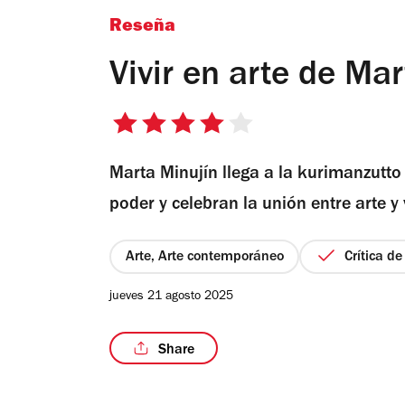
Reseña
Vivir en arte de Ma
4
de
Marta Minujín llega a la kurimanzutto
5
estrellas
poder y celebran la unión entre arte y 
Arte, Arte contemporáneo
Crítica d
jueves 21 agosto 2025
Share