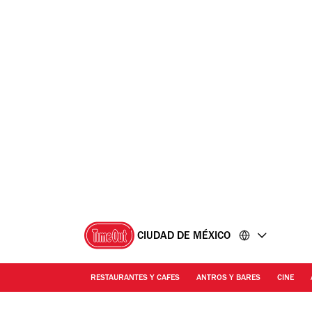
Ir
Ir
al
al
contenido
pie
de
página
CIUDAD DE MÉXICO
RESTAURANTES Y CAFES
ANTROS Y BARES
CINE