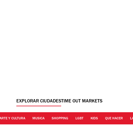
EXPLORAR CIUDADES
TIME OUT MARKETS
ARTE Y CULTURA
MUSICA
SHOPPING
LGBT
KIDS
QUE HACER
L