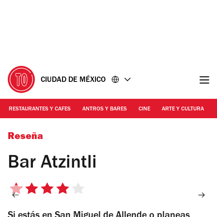
Ir
Ir
al
al
contenido
pie
de
página
CIUDAD DE MÉXICO
RESTAURANTES Y CAFES
ANTROS Y BARES
CINE
ARTE Y CULTURA
Foto: Cortesía Bar Atzintli
Reseña
Bar Atzintli
4
de
Si estás en San Miguel de Allende o planeas
5