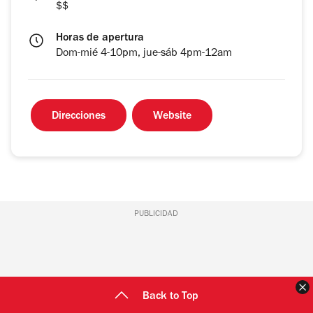
$$
Horas de apertura
Dom-mié 4-10pm, jue-sáb 4pm-12am
Direcciones
Website
PUBLICIDAD
C
Back to Top