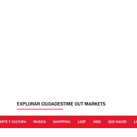
EXPLORAR CIUDADES
TIME OUT MARKETS
ARTE Y CULTURA
MUSICA
SHOPPING
LGBT
KIDS
QUE HACER
L