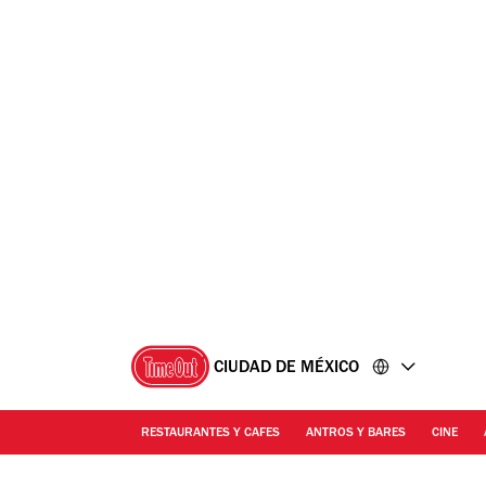
Ir
Ir
al
al
contenido
pie
de
página
CIUDAD DE MÉXICO
RESTAURANTES Y CAFES
ANTROS Y BARES
CINE