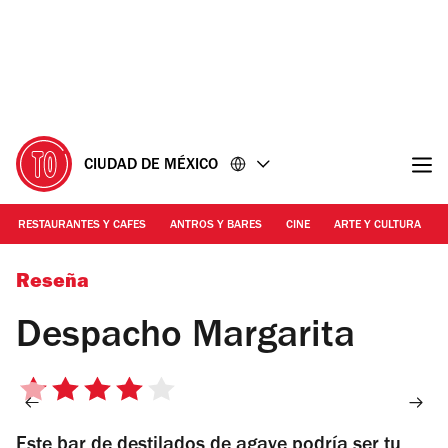
Ir
Ir
al
al
contenido
pie
de
página
CIUDAD DE MÉXICO
RESTAURANTES Y CAFES
ANTROS Y BARES
CINE
ARTE Y CULTURA
Foto: cortesía | Despacho Margarita
Reseña
Despacho Margarita
4
de
Este bar de destilados de agave podría ser tu
5