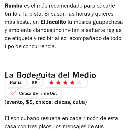
Rumba
es el más recomendado para sacarle
brillo a la pista. Si pasan las horas y quieres
más fiesta, en
El Jacalito
la música guapachosa
y ambiente clandestino invitan a saltarte reglas
de etiqueta y recibir al sol acompañado de todo
tipo de concurrencia.
La Bodeguita del Medio
Roma
precio
4
2
de
Crítica de Time Out
de
5
(evento, $$, chicos, chicas, cuba)
4
estrellas
El son cubano resuena en cada rincón de esta
casa con tres pisos, los mensajes de sus