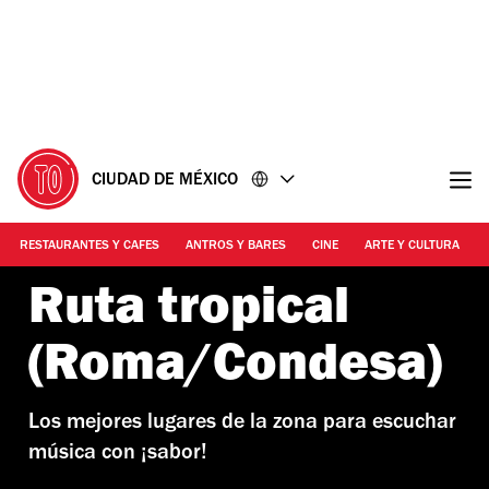
Ir
Ir
al
al
contenido
pie
de
página
CIUDAD DE MÉXICO
RESTAURANTES Y CAFES
ANTROS Y BARES
CINE
ARTE Y CULTURA
Ruta tropical
(Roma/Condesa)
Los mejores lugares de la zona para escuchar
música con ¡sabor!