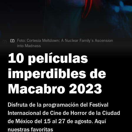
Foto: Cortesía Meltdown: A Nuclear Family’s Ascension
Foto: Cortesía Meltdown: A Nuclear Family’s Ascension into
into Madness
Madness
10 películas
imperdibles de
Macabro 2023
Disfruta de la programación del Festival
Internacional de Cine de Horror de la Ciudad
de México del 15 al 27 de agosto. Aquí
nuestras favoritas