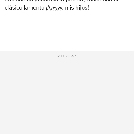
además de ponernos la piel de gallina con el
clásico lamento ¡Ayyyyy, mis hijos!
PUBLICIDAD