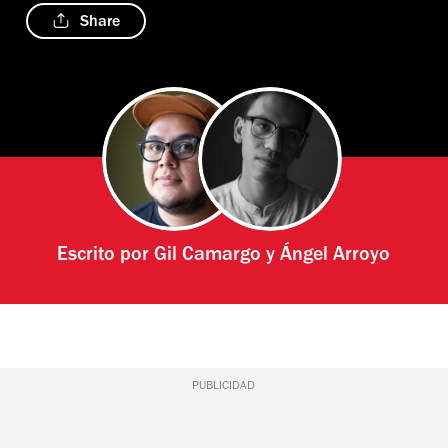
Share
Escrito por
Gil Camargo
y
Ángel Arroyo
PUBLICIDAD