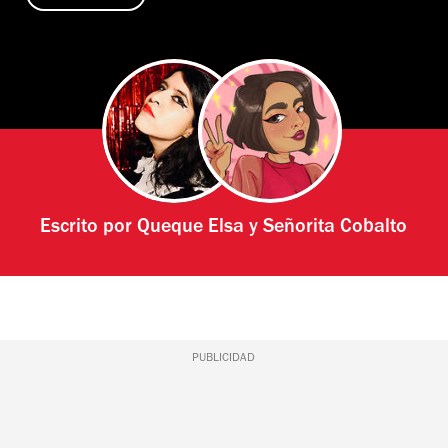
Escrito por
Queque Elsa
y
Señorita Cobalto
PUBLICIDAD