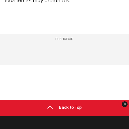
toca temas muy profundos.
PUBLICIDAD
C
Back to Top