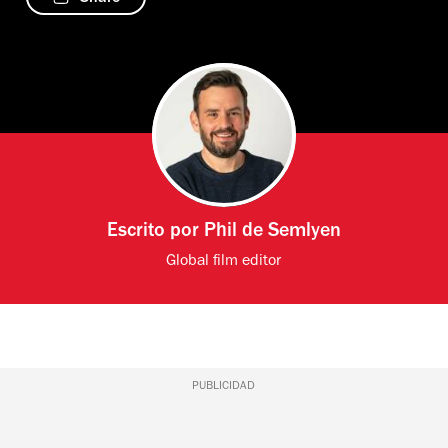
Escrito por
Phil de Semlyen
Global film editor
PUBLICIDAD