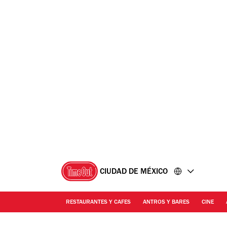
Ir
Ir
al
al
contenido
pie
de
página
CIUDAD DE MÉXICO
RESTAURANTES Y CAFES
ANTROS Y BARES
CINE