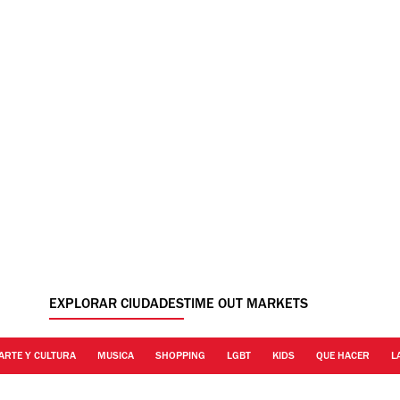
EXPLORAR CIUDADES
TIME OUT MARKETS
ARTE Y CULTURA
MUSICA
SHOPPING
LGBT
KIDS
QUE HACER
L