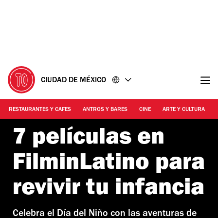
Ir
Ir
al
al
contenido
pie
de
página
CIUDAD DE MÉXICO
RESTAURANTES Y CAFES
ANTROS Y BARES
CINE
ARTE Y CULTURA
7 películas en
FilminLatino para
revivir tu infancia
Celebra el Día del Niño con las aventuras de