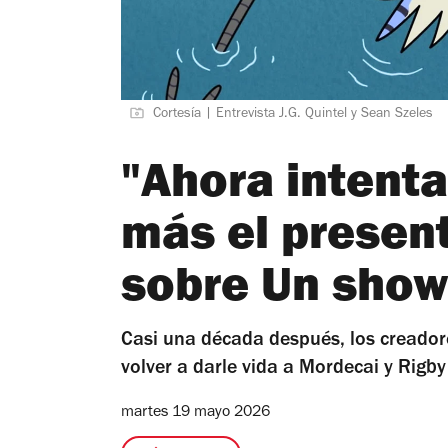
Cortesía | Entrevista J.G. Quintel y Sean Szeles
"Ahora intenta
más el present
sobre Un sho
Casi una década después, los creador
volver a darle vida a Mordecai y Rig
martes 19 mayo 2026