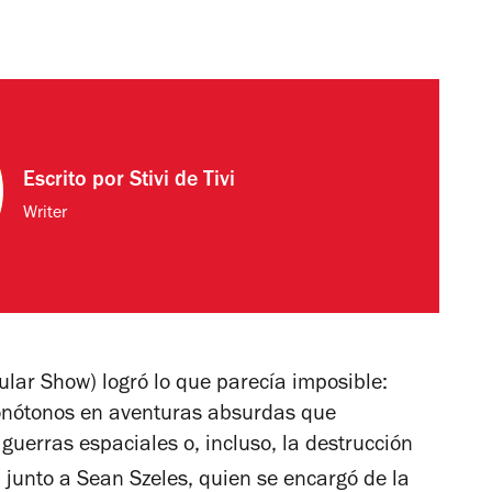
Escrito por
Stivi de Tivi
Writer
ular Show
) logró lo que parecía imposible:
 monótonos en aventuras absurdas que
uerras espaciales o, incluso, la destrucción
l
junto a Sean Szeles, quien se encargó de la