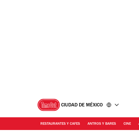
Ir
Ir
al
al
contenido
pie
de
página
CIUDAD DE MÉXICO
RESTAURANTES Y CAFES
ANTROS Y BARES
CINE