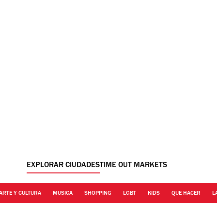
EXPLORAR CIUDADES
TIME OUT MARKETS
ARTE Y CULTURA
MUSICA
SHOPPING
LGBT
KIDS
QUE HACER
L