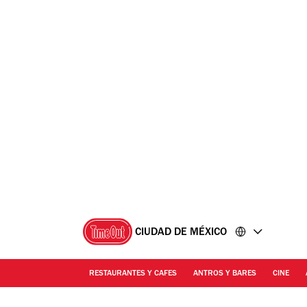
Ir
Ir
al
al
contenido
pie
de
página
CIUDAD DE MÉXICO
RESTAURANTES Y CAFES
ANTROS Y BARES
CINE