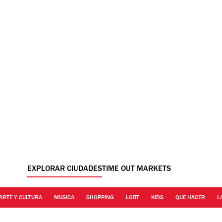
EXPLORAR CIUDADES
TIME OUT MARKETS
ARTE Y CULTURA
MUSICA
SHOPPING
LGBT
KIDS
QUE HACER
L