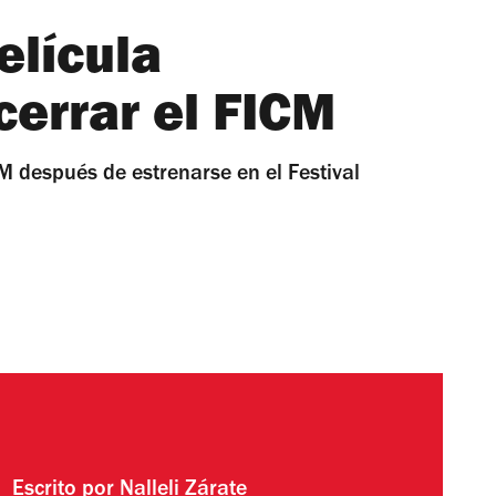
elícula
errar el FICM
CM después de estrenarse en el Festival
Escrito por
Nalleli Zárate