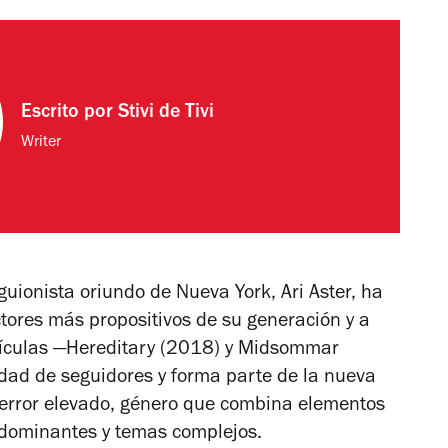
Escrito por
Stivi de Tivi
Writer
 guionista oriundo de Nueva York, Ari Aster, ha
ctores más propositivos de su generación y a
ículas —
Hereditary
(2018) y
Midsommar
dad de seguidores y forma parte de la nueva
 terror elevado, género que combina elementos
os dominantes y temas complejos.