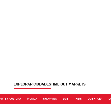
EXPLORAR CIUDADES
TIME OUT MARKETS
ARTE Y CULTURA
MUSICA
SHOPPING
LGBT
KIDS
QUE HACER
L