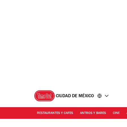
Ir
Ir
al
al
contenido
pie
de
página
CIUDAD DE MÉXICO
RESTAURANTES Y CAFES
ANTROS Y BARES
CINE