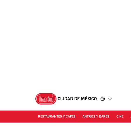
Ir
Ir
al
al
contenido
pie
de
página
CIUDAD DE MÉXICO
RESTAURANTES Y CAFES
ANTROS Y BARES
CINE