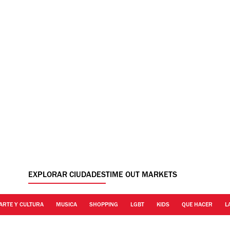
EXPLORAR CIUDADES
TIME OUT MARKETS
ARTE Y CULTURA
MUSICA
SHOPPING
LGBT
KIDS
QUE HACER
L