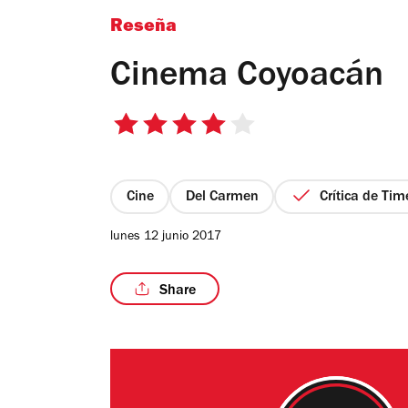
Reseña
Cinema Coyoacán
4
de
5
estrellas
Cine
Del Carmen
Crítica de Tim
lunes 12 junio 2017
Share