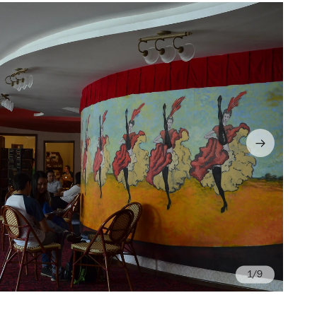
/9
Fo