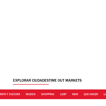
EXPLORAR CIUDADES
TIME OUT MARKETS
ARTE Y CULTURA
MUSICA
SHOPPING
LGBT
KIDS
QUE HACER
L