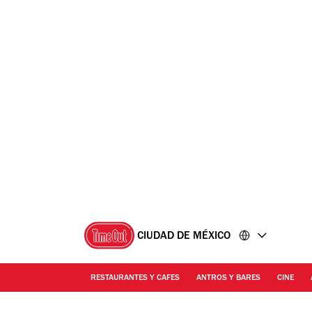
Ir
Ir
al
al
contenido
pie
de
página
CIUDAD DE MÉXICO
RESTAURANTES Y CAFES
ANTROS Y BARES
CINE