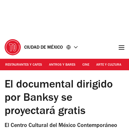
Ir
Ir
al
al
contenido
pie
de
página
CIUDAD DE MÉXICO
RESTAURANTES Y CAFES
ANTROS Y BARES
CINE
ARTE Y CULTURA
Foto: Cortesía IMDB
El documental dirigido
por Banksy se
proyectará gratis
El Centro Cultural del México Contemporáneo