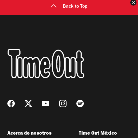
C
Back to Top
Acerca de nosotros
Time Out México