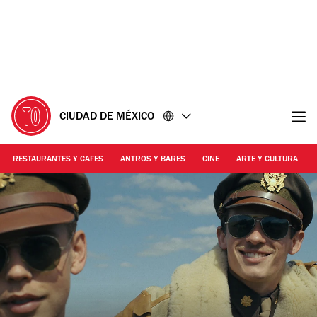
Ir
Ir
al
al
contenido
pie
de
página
CIUDAD DE MÉXICO
RESTAURANTES Y CAFES
ANTROS Y BARES
CINE
ARTE Y CULTURA