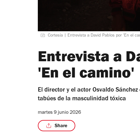
Cortesía | Entrevista a David Pablos por 'En el ca
Entrevista a D
'En el camino'
El director y el actor Osvaldo Sánchez 
tabúes de la masculinidad tóxica
martes 9 junio 2026
Share