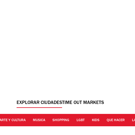
EXPLORAR CIUDADES
TIME OUT MARKETS
ARTE Y CULTURA
MUSICA
SHOPPING
LGBT
KIDS
QUE HACER
L