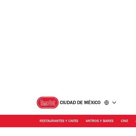
Ir
Ir
al
al
contenido
pie
de
página
CIUDAD DE MÉXICO
RESTAURANTES Y CAFES
ANTROS Y BARES
CINE