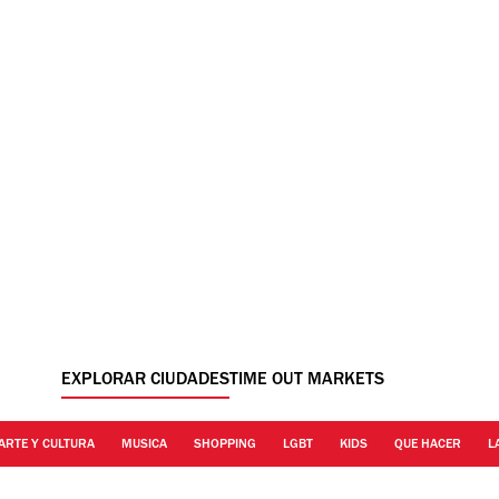
EXPLORAR CIUDADES
TIME OUT MARKETS
ARTE Y CULTURA
MUSICA
SHOPPING
LGBT
KIDS
QUE HACER
L