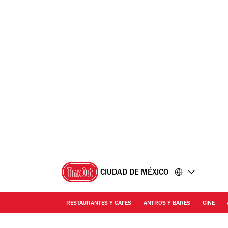
Ir
Ir
al
al
contenido
pie
de
página
CIUDAD DE MÉXICO
RESTAURANTES Y CAFES
ANTROS Y BARES
CINE