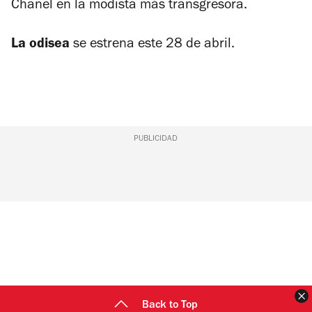
Chanel en la modista más transgresora.
La odisea
se estrena este 28 de abril.
PUBLICIDAD
C
Back to Top