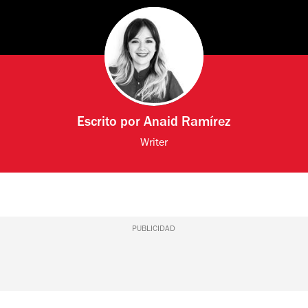
Escrito por
Anaid Ramírez
Writer
PUBLICIDAD